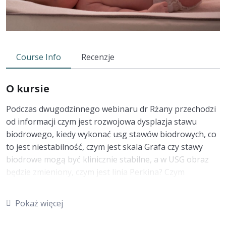
Course Info
Recenzje
O kursie
Podczas dwugodzinnego webinaru dr Rżany przechodzi
od informacji czym jest rozwojowa dysplazja stawu
biodrowego, kiedy wykonać usg stawów biodrowych, co
to jest niestabilność, czym jest skala Grafa czy stawy
biodrowe mogą być klinicznie stabilne, a w USG obraz
będzie zmieniony, czym jest linia Perkina? Czym
dokładnie jest podwichnięcie stawu biodrowego, a czym
zwichnięcie? Jakie są czynniki ryzyka oraz objawy; po
Pokaż więcej
szczegółowe omówienie testów diagnostycznych, które
możemy wykonać wraz z ich instruktażem ich