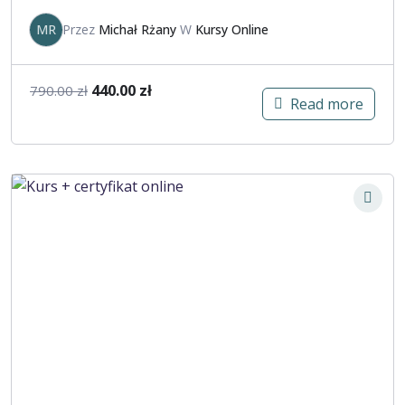
MR
Przez
Michał Rżany
W
Kursy Online
440.00
zł
790.00
zł
Read more