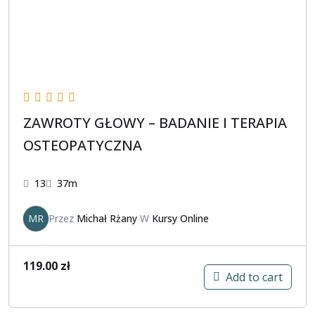
ZAWROTY GŁOWY – BADANIE I TERAPIA
OSTEOPATYCZNA
13
37m
MR
Przez
Michał Rżany
W
Kursy Online
119.00
zł
Add to cart