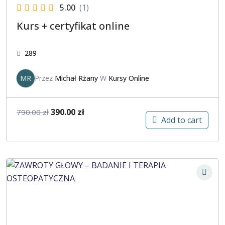
5.00
(1)
Kurs + certyfikat online
289
MR
Przez
Michał Rżany
W
Kursy Online
390.00
zł
790.00
zł
Add to cart