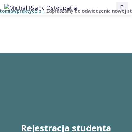
miawpraktyce.pl
Zapraszamy do odwiedzenia nowej stron
Rejestracja studenta